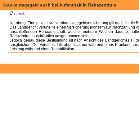
Krankentagegeld auch bei Aufenthalt in Rehazentrum
zurück
Nürnberg: Eine private Krankenhaustagegeldversicherung gilt auch für die B
Das Landgericht verurteilte einen Versicherungskonzern zur Nachzahlung v
anschließenden Rehaaufenthalt, welcher mehrere Wochen dauerte, hatte
Rehazentren ausdrücklich ausgenommen seien.
Jedoch genau diese Bestimmung ist nach Ansicht des Landgerichtes Hilde
ausgleichen. Der Verdienst fällt aber nicht nur während eines Krankenhaus
Leistung während einer Rehabilitation.