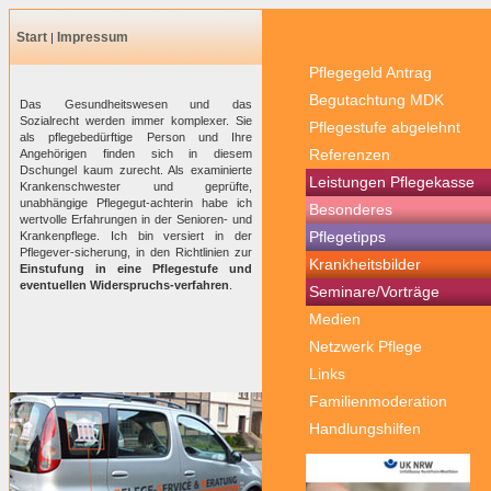
Start
Impressum
|
Pflegegeld Antrag
Begutachtung MDK
Pflegestufe abgelehnt
Referenzen
Leistungen Pflegekasse
Besonderes
Pflegetipps
Krankheitsbilder
Seminare/Vorträge
Medien
Netzwerk Pflege
Links
Familienmoderation
Handlungshilfen